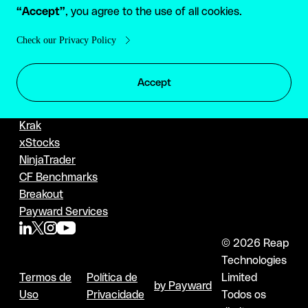
“Accept”
, you agree to the use of all cookies.
Conta Global
Sobre Nós
Pagamentos
Eventos
Check our Privacy Policy
API de Pagamento
PAYWARD FAMILY
Accept
Kraken
Kraken Pro
Krak
xStocks
NinjaTrader
CF Benchmarks
Breakout
Payward Services
© 2026 Reap
Technologies
Termos de
Política de
Limited
by Payward
Uso
Privacidade
Todos os