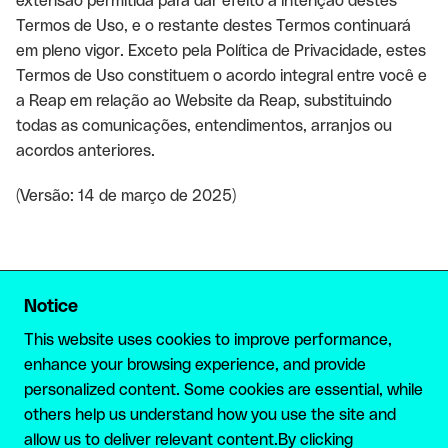
extensão permitida para dar efeito à intenção destes
Termos de Uso, e o restante destes Termos continuará
em pleno vigor. Exceto pela Política de Privacidade, estes
Termos de Uso constituem o acordo integral entre você e
a Reap em relação ao Website da Reap, substituindo
todas as comunicações, entendimentos, arranjos ou
acordos anteriores.
(Versão: 14 de março de 2025)
Notice
Finanças Sem Fronteiras
This website uses cookies to improve performance,
enhance your browsing experience, and provide
Stablecoin Nativa
personalized content. Some cookies are essential, while
others help us understand how you use the site and
PRODUTOS
RECURSOS
allow us to deliver relevant content.By clicking