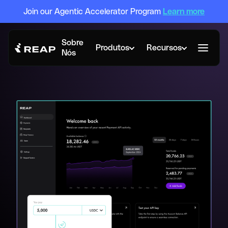
Join our Agentic Accelerator Program
Learn more
Sobre
Produtos
Recursos
Nós