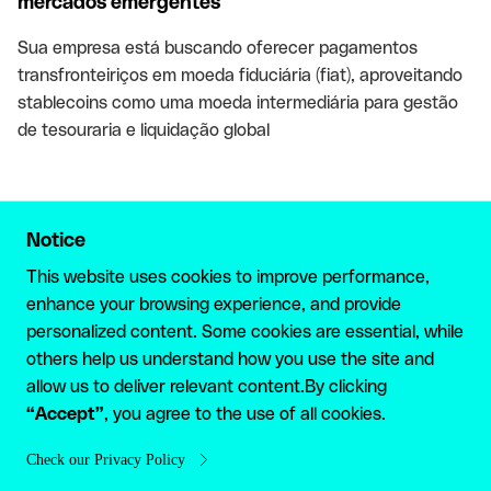
mercados emergentes
Sua empresa está buscando oferecer pagamentos
transfronteiriços em moeda fiduciária (fiat), aproveitando
stablecoins como uma moeda intermediária para gestão
de tesouraria e liquidação global
Notice
GET STARTED
This website uses cookies to improve performance,
enhance your browsing experience, and provide
Automate your
personalized content. Some cookies are essential, while
others help us understand how you use the site and
stablecoin-powered
allow us to deliver relevant content.By clicking
“Accept”
global payments today
, you agree to the use of all cookies.
Check our Privacy Policy